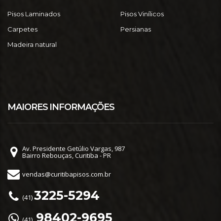
Pisos Laminados
Pisos Vinílicos
Carpetes
Persianas
Madeira natural
MAIORES INFORMAÇÕES
Av. Presidente Getúlio Vargas, 987
Bairro Rebouças, Curitiba - PR
vendas@curitibapisos.com.br
3225-5294
(41)
98402-9695
(41)