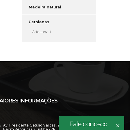
Madeira natural
Persianas
Artesanart
AIORES INFORMAÇÕES
Fale conosco
×
Av. Presidente Getúlio Vargas, 987
Bairro Rebouças, Curitiba - PR