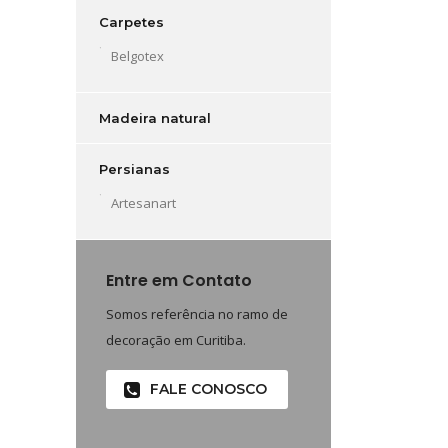
Carpetes
Belgotex
Madeira natural
Persianas
Artesanart
Entre em Contato
Somos referência no ramo de
decoração em Curitiba.
FALE CONOSCO