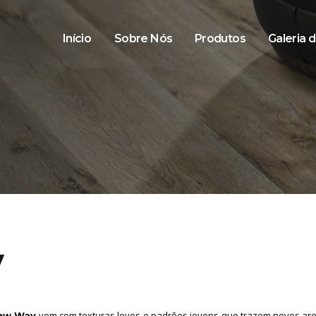
Início
Sobre Nós
Produtos
Galeria 
y
vem com texturas leves e padrões jovens que trazem novos are
New Way