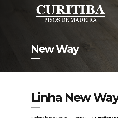
New Way
Linha New Wa
Madeira leve e sensação acetinada.
O Durafloor 