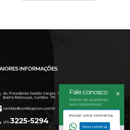
AIORES INFORMAÇÕES
Fale conosco
×
Av. Presidente Getúlio Vargas, 987
Bairro Rebouças, Curitiba - PR
Solicite um orçamento
sem compromisso!
vendas@curitibapisos.com.br
Iniciar uma conversa
3225-5294
(41)
Nova conversa