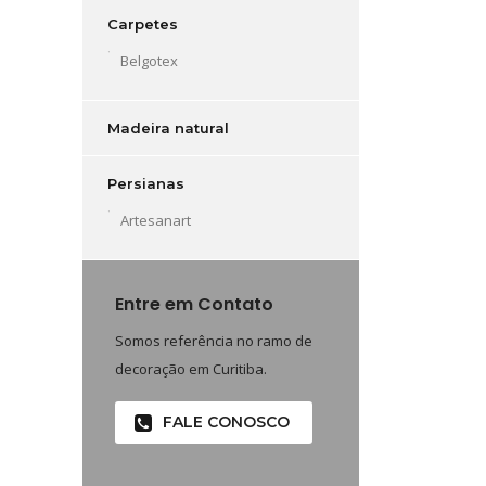
Carpetes
Belgotex
Madeira natural
Persianas
Artesanart
Entre em Contato
Somos referência no ramo de
decoração em Curitiba.
FALE CONOSCO