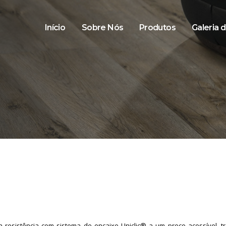
Início
Sobre Nós
Produtos
Galeria 
a resistência com sistema de encaixe Uniclic® a um preço acessível, 